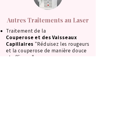
Autres Traitements au Laser
Traitement de la
Couperose et des Vaisseaux
Capillaires
"Réduisez les rougeurs
et la couperose de manière douce
et efficace."
Photorejuvenation
(Rajeunissement de la Peau)
"Stimulez la production de
collagène pour une peau plus
lisse, lumineuse et plus jeune."
Cicatrices d'Acné
"Effacez les cicatrices d’acné et
lissez votre peau en profondeur."
Onycomycose
(Mycose des
Ongles)
"Traitez les infections des ongles